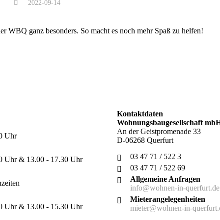
2022-09-14
m der WBQ ganz besonders. So macht es noch mehr Spaß zu helfen!
Kontaktdaten
Wohnungsbaugesellschaft mbH
An der Geistpromenade 33
00 Uhr
D-06268 Querfurt
03 47 71 / 522 3
00 Uhr & 13.00 - 17.30 Uhr
03 47 71 / 522 69
Allgemeine Anfragen
hzeiten
info@wohnen-in-querfurt.de
Mieterangelegenheiten
00 Uhr & 13.00 - 15.30 Uhr
mieter@wohnen-in-querfurt.