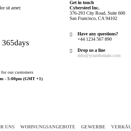
Get in touch
r sit amet:
Cybersteel Inc.
376-293 City Road, Suite 600
San Francisco, CA 94102
Have any questions?
+44 1234 567 890
 365days
Drop us a line
info@yourdomain.com
 for our customers
am - 5:00pm
(GMT +1)
R UNS
WOHNUNGSANGEBOTE
GEWERBE
VERKÄ