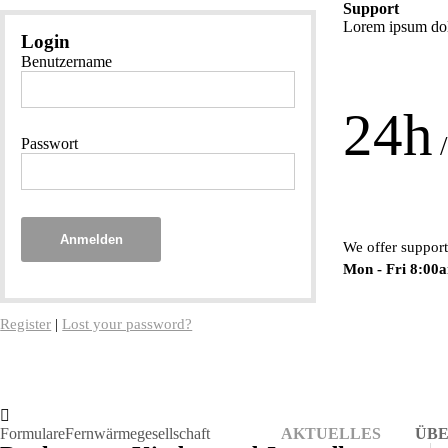
Support
Lorem ipsum dolo
Login
Benutzername
24h
/
Passwort
Anmelden
We offer support
Mon - Fri 8:00
Register
|
Lost your password?
Formulare
Fernwärmegesellschaft
AKTUELLES
ÜBE