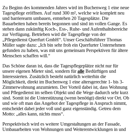
Zu Beginn des kommenden Jahres wird im Buchenweg 1 eine neue
Tagespflege eröffnen. Auf rund 300 m², welche wir komplett neu
und barrierearm umbauen, entstehen 20 Tagesplätze. Die
Bauarbeiten haben bereits begonnen und sind im vollen Gange. Es
stehen dann zukünftig Koch-, Ess-, Ruhe- und Aufenthaltsbereiche
zur Verfügung. Betrieben wird die Tagespflege von der
„Pflegedienst Querfurt GmbH“. Unser Geschäftsführer Thomas
Müller sagte dazu: „Ich bin sehr froh ein Querfurter Unternehmen
gefunden zu haben, was mit uns gemeinsam Perspektiven für ältere
Menschen schaffen will.“
Das Schöne daran ist, dass die Tagespflegeplätze nicht nur für
unsere eigenen Mieter sind, sondern für
alle
Bedürftigen und
Interessierten. Zusätzlich besteht natürlich weiterhin die
Möglichkeit, direkt im Buchenweg 1 eine altersgerechte 1- bis 3-
Zimmerwohnung anzumieten. Der Vorteil dabei ist, dass Wohnung
und Pflegedienst im selben Objekt und die Wege dadurch sehr kurz
sind. Somit ist die Unterstützung (wenn benötigt) direkt vor Ort. Ob
und wie oft man das Angebot der Tagespflege in Anspruch nimmt,
entscheidet dabei jeder voll und ganz eigenständig. Getreu dem
Motto: „alles kann, nichts muss“.
Perspektivisch wird es weitere Umgestaltungen an der Fassade,
Umbauarbeiten von Wohnungen und Weiterentwicklungen in und